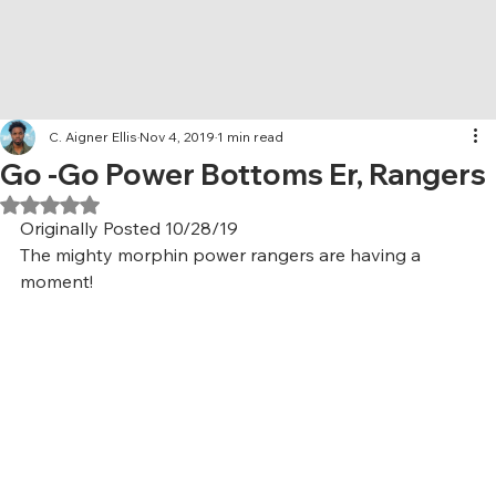
C. Aigner Ellis
Nov 4, 2019
1 min read
Go -Go Power Bottoms Er, Rangers
Rated NaN out of 5 stars.
Originally Posted 10/28/19
The mighty morphin power rangers are having a 
moment! 