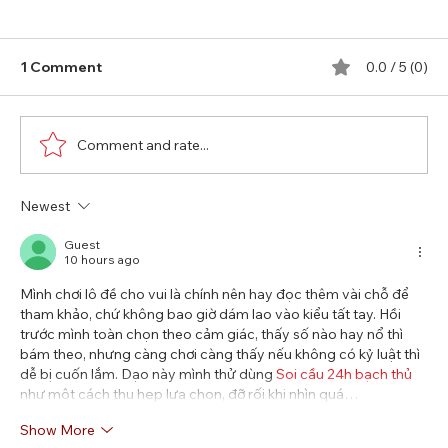
1 Comment
0.0 / 5 (0)
Comment and rate...
Newest
Guest
10 hours ago
Mình chơi lô đề cho vui là chính nên hay đọc thêm vài chỗ để 
tham khảo, chứ không bao giờ dám lao vào kiểu tất tay. Hồi 
trước mình toàn chọn theo cảm giác, thấy số nào hay nổ thì 
bám theo, nhưng càng chơi càng thấy nếu không có kỷ luật thì 
dễ bị cuốn lắm. Dạo này mình thử dùng 
Soi cầu 24h bạch thủ
như một cách thu hẹp lựa chọn, đỡ rối khi nhìn quá…
Show More